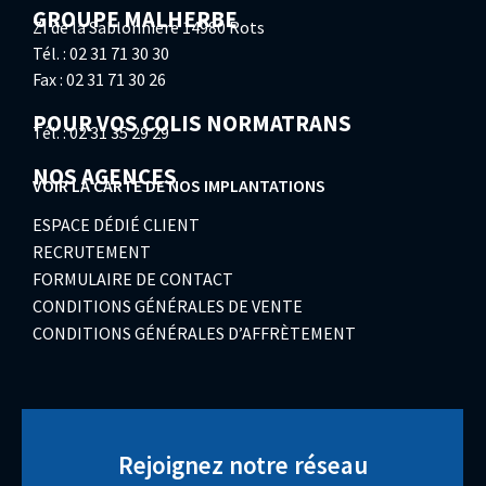
GROUPE MALHERBE
ZI de la Sablonnière 14980 Rots
Tél. : 02 31 71 30 30
Fax : 02 31 71 30 26
POUR VOS COLIS NORMATRANS
Tél. : 02 31 35 29 29
NOS AGENCES
VOIR LA CARTE DE NOS IMPLANTATIONS
ESPACE DÉDIÉ CLIENT
RECRUTEMENT
FORMULAIRE DE CONTACT
CONDITIONS GÉNÉRALES DE VENTE
CONDITIONS GÉNÉRALES D’AFFRÈTEMENT
Rejoignez notre réseau