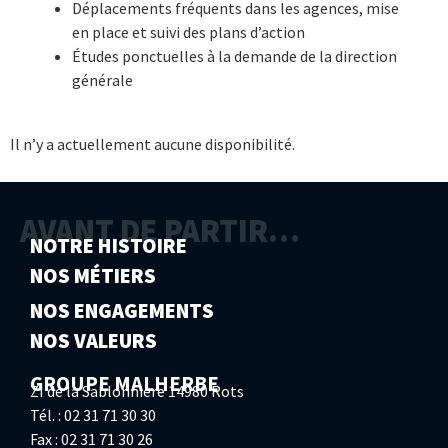
Déplacements fréquents dans les agences, mise
en place et suivi des plans d’action
Études ponctuelles à la demande de la direction
générale
Il n’y a actuellement aucune disponibilité.
AVANT DE PARTIR…
NOTRE HISTOIRE
NOS MÉTIERS
NOS ENGAGEMENTS
NOS VALEURS
GROUPE MALHERBE
ZI de la Sablonnière 14980 Rots
Tél. : 02 31 71 30 30
Fax : 02 31 71 30 26