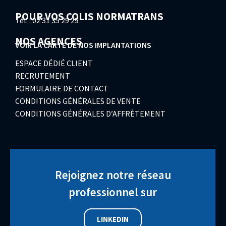
POUR VOS COLIS NORMATRANS
Tél. : 02 31 35 29 29
NOS AGENCES
VOIR LA CARTE DE NOS IMPLANTATIONS
ESPACE DÉDIÉ CLIENT
RECRUTEMENT
FORMULAIRE DE CONTACT
CONDITIONS GÉNÉRALES DE VENTE
CONDITIONS GÉNÉRALES D’AFFRÈTEMENT
Rejoignez notre réseau
professionnel sur
LINKEDIN