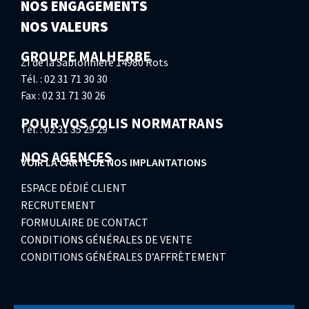
NOS ENGAGEMENTS
NOS VALEURS
GROUPE MALHERBE
ZI de la Sablonnière 14980 Rots
Tél. : 02 31 71 30 30
Fax : 02 31 71 30 26
POUR VOS COLIS NORMATRANS
Tél. : 02 31 35 29 29
NOS AGENCES
VOIR LA CARTE DE NOS IMPLANTATIONS
ESPACE DÉDIÉ CLIENT
RECRUTEMENT
FORMULAIRE DE CONTACT
CONDITIONS GÉNÉRALES DE VENTE
CONDITIONS GÉNÉRALES D’AFFRÈTEMENT